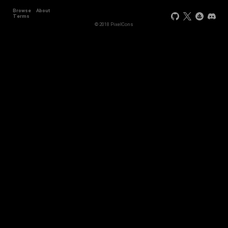
Browse
About
Terms
© 2018 PixelCons